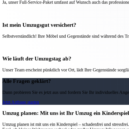
Ja, unser Full-Service-Paket umfasst auf Wunsch auch das professio
Ist mein Umzugsgut versichert?
Selbstverständlich! Ihre Möbel und Gegenstände sind während des Tra
Wie läuft der Umzugstag ab?
Unser Team erscheint pünktlich vor Ort, lädt Ihre Gegenstände sorgfälti
Alle Fragen geklärt?
Dann probieren Sie es jetzt aus und fordern Sie Ihr individuelles Ang
Jetzt Anfrage starten
Umzug planen: Mit uns ist Ihr Umzug ein Kinderspiel
Umzug planen ist mit uns ein Kinderspiel – schadenfrei und stressf