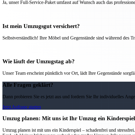
Ja, unser Full-Service-Paket umfasst auf Wunsch auch das professio
Ist mein Umzugsgut versichert?
Selbstverständlich! Ihre Möbel und Gegenstände sind während des Tra
Wie läuft der Umzugstag ab?
Unser Team erscheint pünktlich vor Ort, lädt Ihre Gegenstände sorgfälti
Alle Fragen geklärt?
Dann probieren Sie es jetzt aus und fordern Sie Ihr individuelles Ang
Jetzt Anfrage starten
Umzug planen: Mit uns ist Ihr Umzug ein Kinderspiel
Umzug planen ist mit uns ein Kinderspiel – schadenfrei und stressf