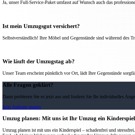
Ja, unser Full-Service-Paket umfasst auf Wunsch auch das professio
Ist mein Umzugsgut versichert?
Selbstverständlich! Ihre Möbel und Gegenstände sind während des Tra
Wie läuft der Umzugstag ab?
Unser Team erscheint pünktlich vor Ort, lädt Ihre Gegenstände sorgfälti
Alle Fragen geklärt?
Dann probieren Sie es jetzt aus und fordern Sie Ihr individuelles Ang
Jetzt Anfrage starten
Umzug planen: Mit uns ist Ihr Umzug ein Kinderspiel
Umzug planen ist mit uns ein Kinderspiel – schadenfrei und stressf